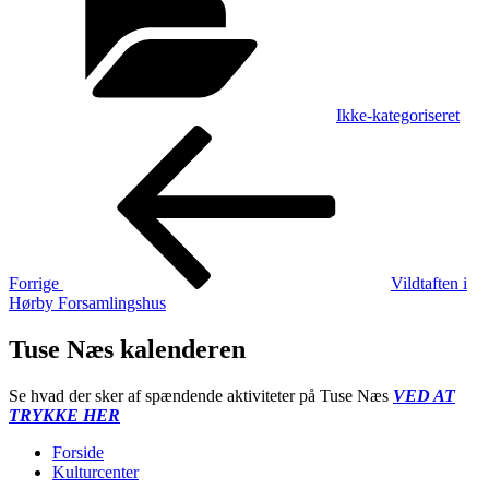
Ikke-kategoriseret
Indlægsnavigation
Forrige
indlæg
Forrige
Vildtaften i
Hørby Forsamlingshus
Tuse Næs kalenderen
Se hvad der sker af spændende aktiviteter på Tuse Næs
VED AT
TRYKKE HER
Forside
Kulturcenter