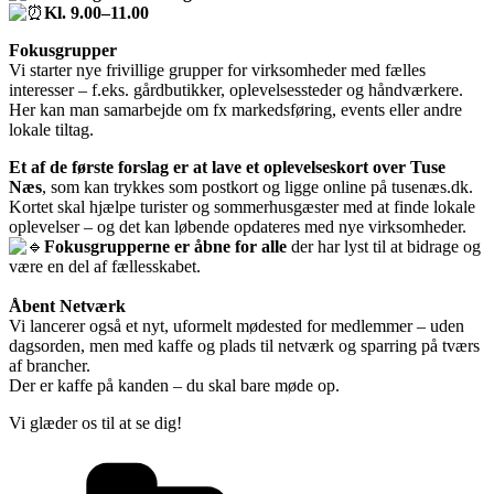
Kl. 9.00–11.00
Fokusgrupper
Vi starter nye frivillige grupper for virksomheder med fælles
interesser – f.eks. gårdbutikker, oplevelsessteder og håndværkere.
Her kan man samarbejde om fx markedsføring, events eller andre
lokale tiltag.
Et af de første forslag er at lave et oplevelseskort over Tuse
Næs
, som kan trykkes som postkort og ligge online på tusenæs.dk.
Kortet skal hjælpe turister og sommerhusgæster med at finde lokale
oplevelser – og det kan løbende opdateres med nye virksomheder.
Fokusgrupperne er åbne for alle
der har lyst til at bidrage og
være en del af fællesskabet.
Åbent Netværk
Vi lancerer også et nyt, uformelt mødested for medlemmer – uden
dagsorden, men med kaffe og plads til netværk og sparring på tværs
af brancher.
Der er kaffe på kanden – du skal bare møde op.
Vi glæder os til at se dig!
Kategorier