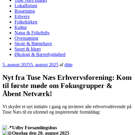
Tuse Næs Bladet
Lokalforum
Bosætning
Erhverv
Folkekirken
Kultur
Natur & Friluftsliv
Overnatning
Skole & Børnehave
Sport & Idræt
Økologi & Bæredygtighed
Udgivet
5. august 2025
5. august 2025
af
ditte
den
Nyt fra Tuse Næs Erhvervsforening: Kom
til første møde om Fokusgrupper &
Åbent Netværk!
Vi skyder et nyt initiativ i gang og inviterer alle erhvervsdrivende på
Tuse Næs til en uformel og inspirerende formiddag:
Udby Forsamlingshus
Onsdag den 20. august 2025